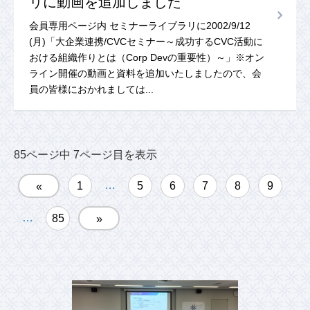
リに動画を追加しました
会員専用ページ内 セミナーライブラリに2002/9/12
(月)「大企業連携/CVCセミナー～成功するCVC活動に
おける組織作りとは（Corp Devの重要性）～」※オン
ライン開催の動画と資料を追加いたしましたので、会
員の皆様におかれましては...
85ページ中 7ページ目を表示
…
1
5
6
7
8
9
«
…
85
»