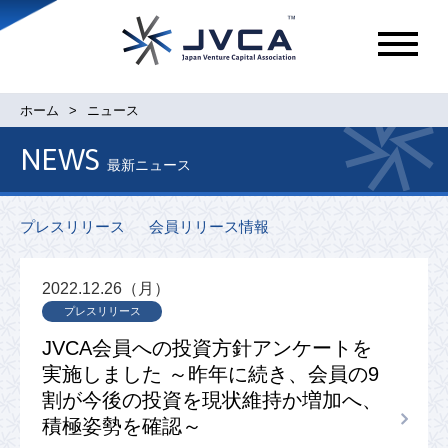
メ
ニ
ュ
ホーム
ニュース
ー
NEWS
最新ニュース
プレスリリース
会員リリース情報
2022.12.26（月）
プレスリリース
JVCA会員への投資方針アンケートを
実施しました ～昨年に続き、会員の9
割が今後の投資を現状維持か増加へ、
積極姿勢を確認～