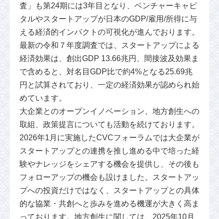
査」も第24期には3年目となり、ベンチャーキャピ
タルやスタートアップが日本のGDP/雇用/所得に与
える経済的インパクトの可視化が進んでおります。
最新の令和７年度調査では、スタートアップによる
経済効果は、創出GDP 13.66兆円、間接波及効果ま
で含めると、対名目GDP比で約4%となる25.69兆
円と試算されており、一定の経済効果が認められ始
めています。
大企業とのオープンイノベーション、地方創生への
取組、政策提言についても活動を続けております。
2026年1月に実施したCVCフォーラムでは大企業が
スタートアップとの連携を推し進める中で培った経
験やナレッジをシェアする機会を提供し、その後も
フォローアップの機会も設けました。スタートアッ
プへの投資だけではなく、スタートアップとの具体
的な協業・共創へと歩みを進める機運が大きく高ま
っております。地方創生に関しては、2025年10月