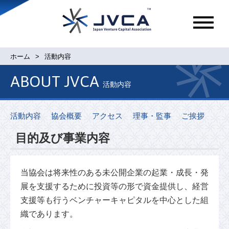
メ
ニ
ュ
ホーム
活動内容
ー
ABOUT JVCA
活動内容
活動内容
協会概要
アクセス
理事・監事
ご挨拶
目的及び事業内容
当協会は将来性のある未公開企業の起業・成長・発
展を支援するために投資等の形で資金提供し、経営
支援等も行うベンチャーキャピタルを中心とした組
織であります。