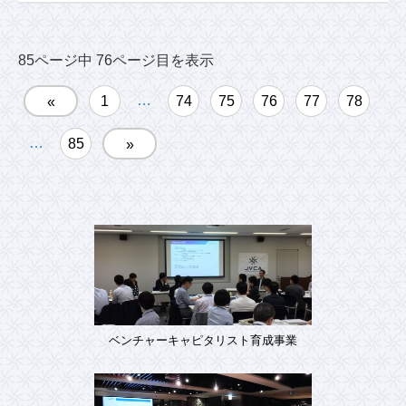
85ページ中 76ページ目を表示
…
1
74
75
76
77
78
«
…
85
»
ベンチャーキャピタリスト育成事業