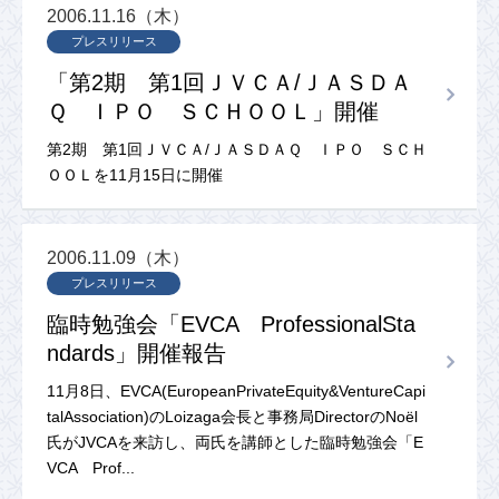
2006.11.16（木）
プレスリリース
「第2期 第1回ＪＶＣＡ/ＪＡＳＤＡ
Ｑ ＩＰＯ ＳＣＨＯＯＬ」開催
第2期 第1回ＪＶＣＡ/ＪＡＳＤＡＱ ＩＰＯ ＳＣＨ
ＯＯＬを11月15日に開催
2006.11.09（木）
プレスリリース
臨時勉強会「EVCA ProfessionalSta
ndards」開催報告
11月8日、EVCA(EuropeanPrivateEquity&VentureCapi
talAssociation)のLoizaga会長と事務局DirectorのNoël
氏がJVCAを来訪し、両氏を講師とした臨時勉強会「E
VCA Prof...