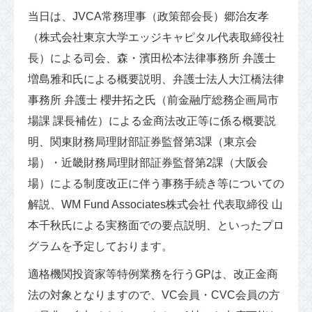
当日は、JVCA常務理事（政策部会長）郷治友孝
（株式会社東京大学エッジキャピタル代表取締役社
長）による司会、森・濱田松本法律事務所 弁護士
増島雅和氏による概要説明、弁護士法人大江橋法律
事務所 弁護士 櫻井拓之氏（前金融庁総務企画局市
場課 課長補佐）による金商法改正等に係る概要説
明、関東財務局理財部証券監督第3課（東京会
場）・近畿財務局理財部証券監督第2課（大阪会
場）による制度改正に伴う事務手続き等についての
解説、WM Fund Associates株式会社 代表取締役 山
本千秋氏による実務面での要点説明、といったプロ
グラムを予定しております。
適格機関投資家等特例業務を行うGPは、改正金商
法の対象となりますので、VC会員・CVC会員の方