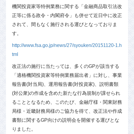
機関投資家等特例業務に関する「金融商品取引法改
正等に係る政令・内閣府令」も併せて近日中に改正
されて、間もなく施行される運びとなっておりま
す。
http://www.fsa.go.jp/news/27/syouken/20151120-1.h
tml
改正法の施行に当たっては、多くのGPが該当する
「適格機関投資家等特例業務届出者」に対し、事業
報告書(対当局)、運用報告書(対投資家)、説明書類
(対公衆)の作成を含めた新たな行為規制が課せられ
ることとなるため、このたび、金融庁様・関東財務
局様・近畿財務局様のご協力を得て、改正法や作成
書類に関するGP向けの説明会を開催する運びとな
りました。