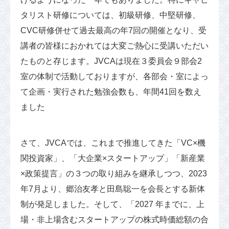
タリスト研修については、初級研修、中堅研修、
CVC研修併せて過去最高の年7回の開催となり、受
講者の皆様におかれては大変ご熱心に受講いただい
たものと存じます。JVCAは現在３委員会９部会2
室の体制で活動しておりますが、各部会・室によっ
て企画・実行された勉強会数も、年間41回を数え
ました
さて、JVCAでは、これまで推進してきた「VC×機
関投資家」、「大企業×スタートアップ」「新産業
×政策提言」の３つの取り組みを継承しつつ、2023
年7月より、郷治友孝と田島聡一を会長とする新体
制が発足しました。そして、「2027 年までに、上
場・非上場含むスタートアップの株式時価総額の合