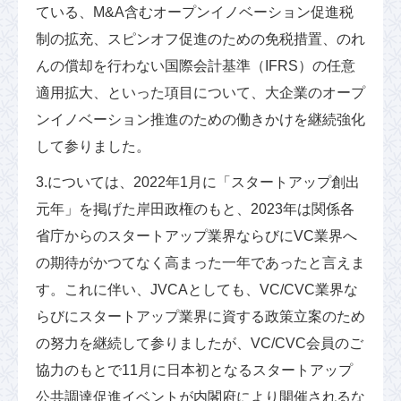
ている、M&A含むオープンイノベーション促進税
制の拡充、スピンオフ促進のための免税措置、のれ
んの償却を行わない国際会計基準（IFRS）の任意
適用拡大、といった項目について、大企業のオープ
ンイノベーション推進のための働きかけを継続強化
して参りました。
3.については、2022年1月に「スタートアップ創出
元年」を掲げた岸田政権のもと、2023年は関係各
省庁からのスタートアップ業界ならびにVC業界へ
の期待がかつてなく高まった一年であったと言えま
す。これに伴い、JVCAとしても、VC/CVC業界な
らびにスタートアップ業界に資する政策立案のため
の努力を継続して参りましたが、VC/CVC会員のご
協力のもとで11月に日本初となるスタートアップ
公共調達促進イベントが内閣府により開催されるな