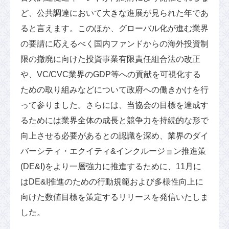
ど、公共調達において大きな進展が見られた年であ
ると言えます。このほか、グローバル化が進む業界
の要請に応えるべく国内ファンドからの海外投資制
限の撤廃に向けた投資事業有限責任組合法の改正
や、VC/CVC業界のGDP等への貢献を可視化する
ための取り組みなどについて政府への働きかけを行
って参りました。さらには、当協会の目標を達成す
るためには業界全体の成長と競争力を持続的な形で
向上させる必要があるとの認識を深め、業界のダイ
バーシティ・エクイティ&インクルージョン推進策
(DE&I)をより一層強力に推進するために、11月に
はDE&I推進のための行動規範および多様性向上に
向けた数値目標を策定するリリースを発信いたしま
した。