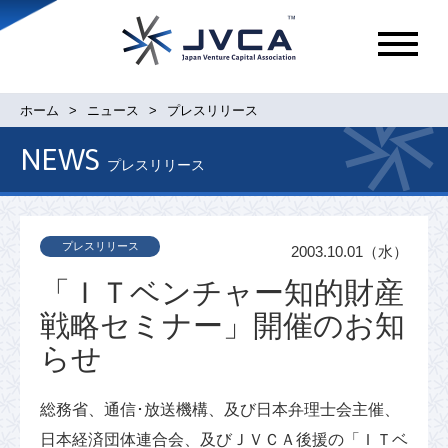
メ
ニ
ュ
ホーム
ニュース
プレスリリース
ー
NEWS
プレスリリース
プレスリリース
2003.10.01（水）
「ＩＴベンチャー知的財産
戦略セミナー」開催のお知
らせ
総務省、通信･放送機構、及び日本弁理士会主催、
日本経済団体連合会、及びＪＶＣＡ後援の「ＩＴベ