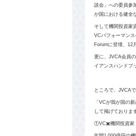
談会」への委員参
が国における健全
そして機関投資家資
VCパフォーマンスベン
Forumに登壇、12
更に、JVCA会員
イアンスハンドブ
ところで、JVCA
「VCが我が国の
して掲げておりま
①VC✖️機関投資家
年間1,000億円