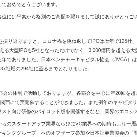
しておめでとうございます。
各位には平素から格別のご高配を賜りまして誠にありがとうご
年を振り返りますと、コロナ禍を跳ね返してIPOは暦年で125社
超える大型IPOも5社となっただけでなく、3,000億円を超える
た年でありました。日本ベンチャーキャピタル協会（JVCA）
は37社増の294社に至るまでとなりました。
9部会の体制で活動しておりますが、各部会を中心に年20回を
に関西にて実開催することができました。また例年のキャピタリ
リスト向け研修のパイロット版を開催するなど、業界のエコシ
からのスタートアップ業界ならびにVC業界への期待もより一層高
ーキンググループ」へのオブザーブ参加や日本証券業協会の「