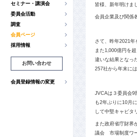
セミナー・講演会
皆様、新年明けま
委員会活動
会員企業及び関係
調査
会員ページ
さて、昨年2021
採用情報
また1,000億円を
違いな結果となっ
お問い合わせ
257社から年末に
会員登録情報の変更
JVCAは３委員会
も2年ぶりに10月
して中堅キャピタ
また政府省庁財界
議会 市場制度ワ