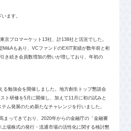
ざいます。
、東京プロマーケット13社、計138社と活況でした。
大型M&Aもあり、VCファンドのEXIT実績が数年前と桁
は引き続き会員数増加の勢いが増しており、年初の
超える勉強会を開催しました。地方創生トップ懇談会
スト研修を5月に開催し、加えて11月に初の試みと
ステム発展のため新たなチャレンジを行いました。
まってきており、2020年からの金融庁の「金融審
非上場株式の発行・流通市場の活性化に関する検討懇