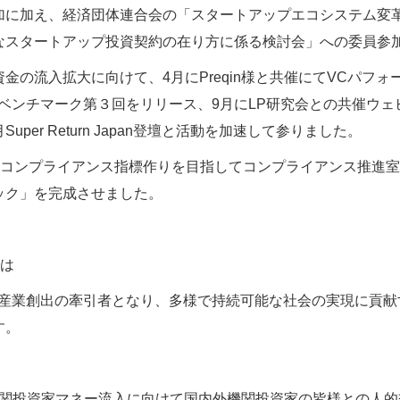
加に加え、経済団体連合会の「スタートアップエコシステム変
なスタートアップ投資契約の在り方に係る検討会」への委員参
金の流入拡大に向けて、4月にPreqin様と共催にてVCパフ
チマーク第３回をリリース、9月にLP研究会との共催ウェビナーを開催、10
月Super Return Japan登壇と活動を加速して参りました。
のコンプライアンス指標作りを目指してコンプライアンス推進室
ック」を完成させました。
では
新産業創出の牽引者となり、多様で持続可能な社会の実現に貢
す。
の機関投資家マネー流入に向けて国内外機関投資家の皆様との人