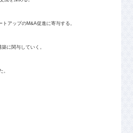
ートアップのM&A促進に寄与する。
構築に関与していく。
た。