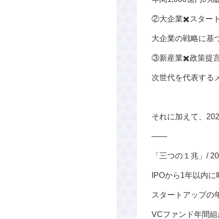
②大企業✖️スター
大企業の戦略に基
③新産業✖️政策提
次世代を代表する
それに加えて、20
――
「三つの１兆」/ 2
IPOから1年以内
スタートアップの
VCファンド年間