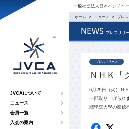
一般社団法人日本ベンチャ
ホーム
ニュース
プレス
NEWS
プレスリリ
プレスリリース
ＮＨＫ「
6月29日（火）ＮＨ
JVCAについて
一部取り上げられま
ニュース
國學院大學の秦信
会員一覧
入会の案内