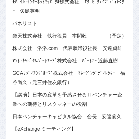
ﾓﾊﾞｲﾙ･ｲﾝﾀｰﾈｯﾄｷｬﾋﾟﾀﾙ株式会社 ｴｸﾞｾﾞｸﾃｨﾌﾞﾃﾞｨﾚｸﾀ
ｰ 矢島英明
パネリスト
楽天株式会社 執行役員 本間毅 （予定）
株式会社 洛洛.com 代表取締役社長 安達貞雄
ｱﾝﾄ･ｷｬﾋﾟﾀﾙﾊﾟｰﾄﾅｰｽﾞ株式会社 ﾊﾟｰﾄﾅｰ 近藤直樹
GCAｻｳﾞｨｱﾝｸﾞﾙｰﾌﾟ株式会社 ﾏﾈｰｼﾞﾝｸﾞﾃﾞｨﾚｸﾀｰ 福
谷尚久（元三井住友銀行）
【講演】日本の変革を予感させる ITベンチャー企
業への期待とリスクマネーの役割
日本ベンチャーキャピタル協会 会長 安達俊久
【eXchange ミーティング】