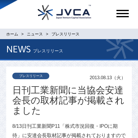
メ
ニ
ュ
ホーム
ニュース
プレスリリース
ー
NEWS
プレスリリース
プレスリリース
2013.08.13（火）
日刊工業新聞に当協会安達
会長の取材記事が掲載され
ました
8/13日刊工業新聞P11「株式市況回復・IPOに期
待」に安達会長取材記事が掲載されておりますので