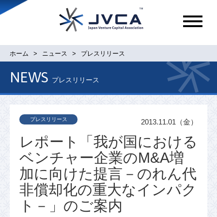
メ
ニ
ュ
ホーム
ニュース
プレスリリース
ー
NEWS
プレスリリース
プレスリリース
2013.11.01（金）
レポート「我が国における
ベンチャー企業のM&A増
加に向けた提言－のれん代
非償却化の重大なインパク
ト－」のご案内