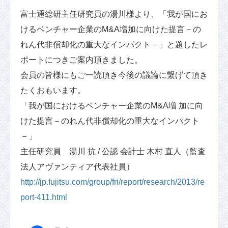
富士通総研主任研究員の湯川様より、「我が国にお
けるベンチャー企業のM&A増加に向けた提言－の
れん代非償却化の重大なインパクト－」と題したレ
ポートにつきご案内頂きました。
会員の皆様にもご一読頂き今後の議論に繋げて頂き
たくおもいます。
「我が国におけるベンチャー企業のM&A増 加に向
けた提言－のれん代非償却化の重大なインパクト
－」
主任研究員 湯川 抗 / 公認 会計士 木村 直人（監査
法人アヴァンティア代表社員）
http://jp.fujitsu.com/group/fri/report/research/2013/re
port-411.html