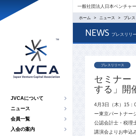
一般社団法人日本ベンチャ
ホーム
ニュース
プレス
NEWS
プレスリリ
プレスリリース
セミナー「T
する」開
JVCAについて
4月3日（木）15：0
ニュース
ー東京パートナーシ
会員一覧
公認会計士・税理士
入会の案内
講演会よりお申込