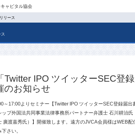
ーキャピタル協会
リリース
ース
witter IPO ツイッターSEC登
催のお知らせ
0～17:00よりセミナー【Twitter IPO ツイッターSEC登
ップ外国法共同事業法律事務所パートナー弁護士 石川耕治氏 
 廣渡嘉秀氏）】開催致します。遠方のJVCA会員様はWEB
み下さい。