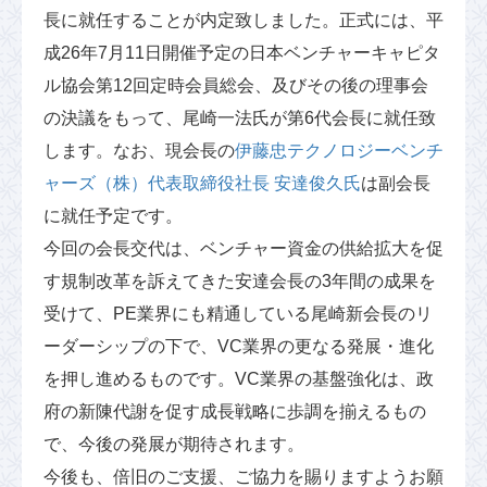
長に就任することが内定致しました。正式には、平
成26年7月11日開催予定の日本ベンチャーキャピタ
ル協会第12回定時会員総会、及びその後の理事会
の決議をもって、尾崎一法氏が第6代会長に就任致
します。なお、現会長の
伊藤忠テクノロジーベンチ
ャーズ（株）代表取締役社長 安達俊久氏
は副会長
に就任予定です。
今回の会長交代は、ベンチャー資金の供給拡大を促
す規制改革を訴えてきた安達会長の3年間の成果を
受けて、PE業界にも精通している尾崎新会長のリ
ーダーシップの下で、VC業界の更なる発展・進化
を押し進めるものです。VC業界の基盤強化は、政
府の新陳代謝を促す成長戦略に歩調を揃えるもの
で、今後の発展が期待されます。
今後も、倍旧のご支援、ご協力を賜りますようお願