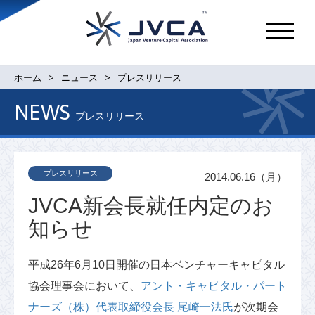
メ
ニ
ュ
ホーム
ニュース
プレスリリース
ー
NEWS
プレスリリース
プレスリリース
2014.06.16（月）
JVCA新会長就任内定のお
知らせ
平成26年6月10日開催の日本ベンチャーキャピタル
協会理事会において、
アント・キャピタル・パート
ナーズ（株）代表取締役会長 尾崎一法氏
が次期会