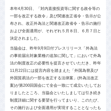
本年4月30日、「対内直接投資等に関する政令等の
一部を改正する政令」及び関連改正省令・告示が公
布され、改正外為法と関連改正政省令・告示の施行
および全面適用が、それぞれ５月８日、６月７日と
決定されました。
当協会は、昨年9月9日付プレスリリース「外為法
の事前届出対象業種の追加に関して」において外為
法の制度改正の必要性を提言させていただき、昨年
11月22日には提言内容を踏まえた「外国為替及び
外国貿易法の一部を改正する法律案」(外為法改正
案)が第200回国会にて全会一致にて成立いたしてお
りましたところ、当協会といたしましては引き続き
制度詳細に関する要望を行ってまいり、このたび、
その施行および全面適用が実現することとなったも