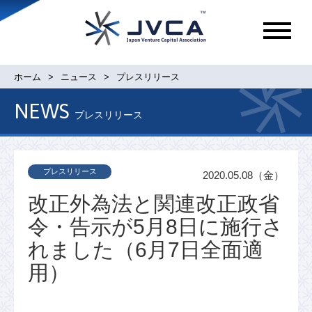
メ
ニ
ュ
ホーム
ニュース
プレスリリース
ー
NEWS
プレスリリース
プレスリリース
2020.05.08（金）
改正外為法と関連改正政省
令・告示が5月8日に施行さ
れました（6月7日全面適
用）