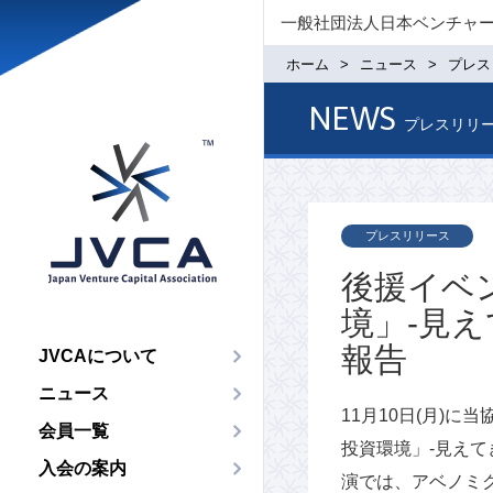
一般社団法人日本ベンチャ
ホーム
ニュース
プレス
NEWS
プレスリリ
プレスリリース
後援イベ
境」-見
報告
JVCAについて
ニュース
11月10日(月)
会員一覧
投資環境」-見え
入会の案内
演では、アベノミ