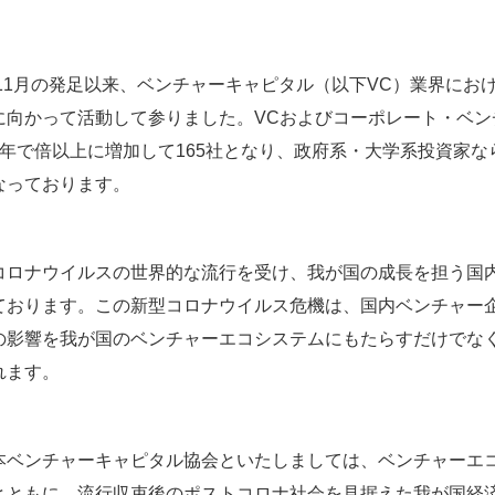
年11月の発足以来、ベンチャーキャピタル（以下VC）業界に
に向かって活動して参りました。VCおよびコーポレート・ベン
年で倍以上に増加して165社となり、政府系・大学系投資家な
なっております。
コロナウイルスの世界的な流行を受け、我が国の成長を担う国
ております。この新型コロナウイルス危機は、国内ベンチャー企
の影響を我が国のベンチャーエコシステムにもたらすだけでな
れます。
本ベンチャーキャピタル協会といたしましては、ベンチャーエ
とともに、流行収束後のポストコロナ社会を見据えた我が国経