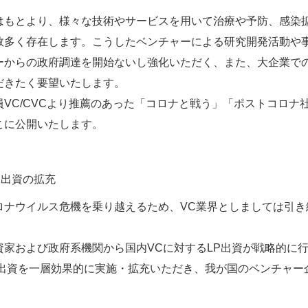
はもとより、様々な技術やサービスを用いて治療や予防、感染
数多く存在します。こうしたベンチャーによる研究開発活動や
ーからの政府調達を開始ないし強化いただく、また、大企業で
だきたく要望いたします。
員VC/CVCより推薦のあった「コロナと戦う」「ポストコロ
こに公開いたします。
P出資の拡充
ロナウイルス危機を乗り越えるため、VC業界としましては引
。
資家および政府系機関から国内VCに対するLP出資が戦略的に
P出資を一層効果的に実施・拡充いただき、我が国のベンチャー