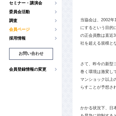
セミナー・講演会
委員会活動
当協会は、2002
調査
にするという目的
会員ページ
の正会員数は直近3
採用情報
社を超える規模と
お問い合わせ
さて、昨今の新型
会員登録情報の変更
巻く環境は激変し
マンショック以上
らすことが予想さ
かかる状況下、日
を早急に抑制する