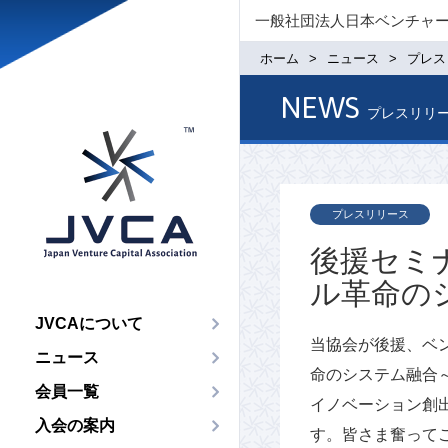
一般社団法人日本ベンチャ
ホーム
ニュース
プレス
NEWS
プレスリリ
プレスリリース
後援セミ
ル革命の
JVCAについて
当協会が後援、ベン
ニュース
命のシステム融合～
会員一覧
イノベーション創
入会の案内
す。皆さま奮って