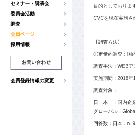
セミナー・講演会
目的としておりま
委員会活動
CVCを現在実施
調査
会員ページ
【調査方法】
採用情報
①定量的調査：国内
お問い合わせ
調査手法：WEBア
実施期間：2018年
会員登録情報の変更
調査対象：
日 本 ：国内企
グローバル：Global
回答数：日本：n=9