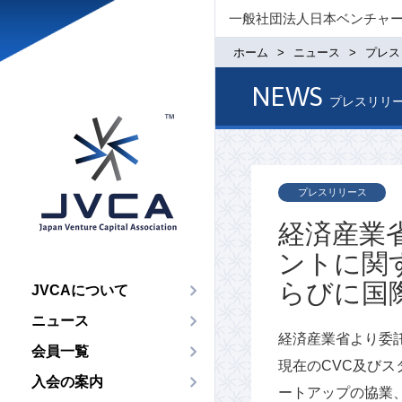
一般社団法人日本ベンチャ
ホーム
ニュース
プレス
NEWS
プレスリリ
プレスリリース
経済産業
ントに関
らびに国
JVCAについて
ニュース
経済産業省より委
会員一覧
現在のCVC及び
入会の案内
ートアップの協業