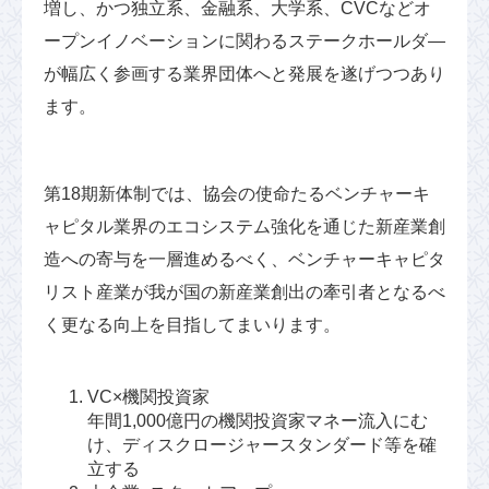
増し、かつ独立系、金融系、大学系、CVCなどオ
ープンイノベーションに関わるステークホールダ―
が幅広く参画する業界団体へと発展を遂げつつあり
ます。
第18期新体制では、協会の使命たるベンチャーキ
ャピタル業界のエコシステム強化を通じた新産業創
造への寄与を一層進めるべく、ベンチャーキャピタ
リスト産業が我が国の新産業創出の牽引者となるべ
く更なる向上を目指してまいります。
VC×機関投資家
年間1,000億円の機関投資家マネー流入にむ
け、ディスクロージャースタンダード等を確
立する