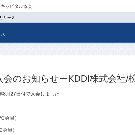
ーキャピタル協会
リリース
ース
会のお知らせーKDDI株式会社/
8年8月27日付で入会しました
VC会員）
C会員）