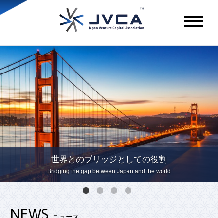
メ
ニ
ュ
ー
世界とのブリッジとしての役割
Bridging the gap between Japan and the world
NEWS
ニュース