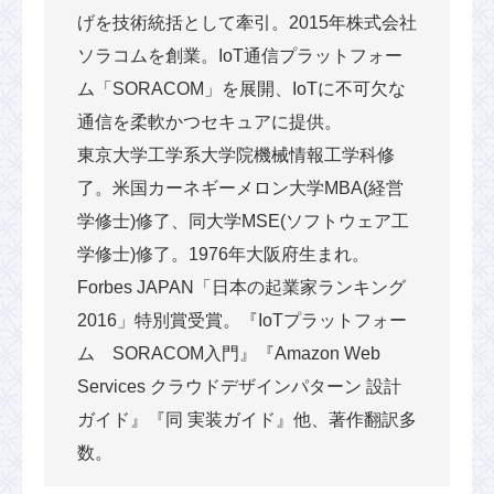
げを技術統括として牽引。2015年株式会社
ソラコムを創業。IoT通信プラットフォー
ム「SORACOM」を展開、IoTに不可欠な
通信を柔軟かつセキュアに提供。
東京大学工学系大学院機械情報工学科修
了。米国カーネギーメロン大学MBA(経営
学修士)修了、同大学MSE(ソフトウェア工
学修士)修了。1976年大阪府生まれ。
Forbes JAPAN「日本の起業家ランキング
2016」特別賞受賞。『IoTプラットフォー
ム SORACOM入門』『Amazon Web
Services クラウドデザインパターン 設計
ガイド』『同 実装ガイド』他、著作翻訳多
数。