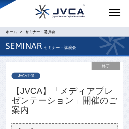
メ
ニ
ュ
ホーム
セミナー・講演会
ー
SEMINAR
セミナー・講演会
終了
JVCA主催
【JVCA】「メディアプレ
ゼンテーション」開催のご
案内