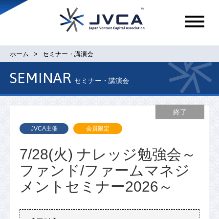
メ
ニ
ュ
ホーム
セミナー・講演会
ー
SEMINAR
セミナー・講演会
終了
JVCA主催
会員限定
7/28(火) ナレッジ勉強会～
ファンド/ファームマネジ
メントセミナー2026～