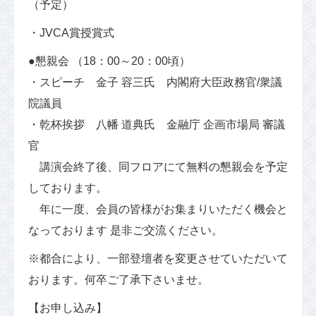
（予定）
・JVCA賞授賞式
●懇親会 （18：00～20：00頃）
・スピーチ 金子 容三氏 内閣府大臣政務官/衆議
院議員
・乾杯挨拶 八幡 道典氏 金融庁 企画市場局 審議
官
講演会終了後、同フロアにて無料の懇親会を予定
しております。
年に一度、会員の皆様がお集まりいただく機会と
なっております 是非ご交流ください。
※都合により、一部登壇者を変更させていただいて
おります。何卒ご了承下さいませ。
【お申し込み】