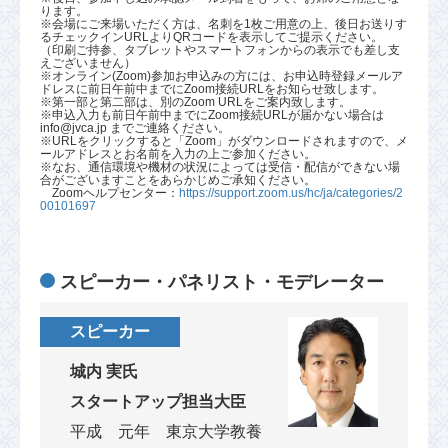
ります。
※会場にご来場いただく方は、名刺を1枚ご用意の上、後日お送りす
るチェックインURLよりQRコードを表示してご提示ください。
（印刷ご持参、タブレットやスマートフォンからの表示でも差し支
えございません）
※オンライン(Zoom)参加お申込みの方には、お申込時登録メールア
ドレスに前日午前中までにZoom接続URLをお知らせ致します。
※第一部と第二部は、別のZoom URLをご案内致します。
※申込入力も前日午前中までにZoom接続URLが届かない場合は
info@jvca.jp までご連絡ください。
※URLをクリックすると「Zoom」がダウンロードされますので、メ
ールアドレスとお名前を入力の上ご参加ください。
※なお、通信環境や機材の状況によっては受信・配信ができない場
合がございますことをあらかじめご承知ください。
Zoomヘルプセンター：
https://support.zoom.us/hc/ja/categories/2
00101697
スピーカー・パネリスト・モデレーター
スピーカー
城内 実氏
スタートアップ担当大臣
平成 元年 東京大学教養