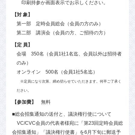
印刷持参か画面表示でお示しください。
【対 象】
第一部 定時会員総会（会員の方のみ）
第二部 講演会（会員の方、ご招待の方）
【定 員】
会場 350名（会員1社1名迄、会員以外は招待者
のみ）
オンライン 500名（会員1社5名迄）
※定員になり次第、締め切らせていただきます。何卒ご了承く
ださい。
【参加費】
無料
■総会招集通知の送付と、議決権行使について
VC/CVC会員の代表者様宛に「第23回定時会員総
会招集通知」「議決権行使書」を6月下旬に郵送予