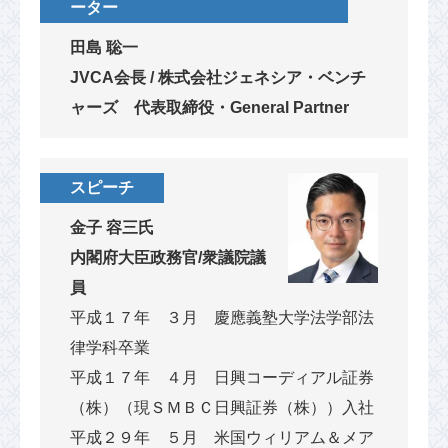
ーター
田島 聡一
JVCA会長 / 株式会社ジェネシア・ベンチ
ャーズ 代表取締役・General Partner
スピーチ
金子 容三氏
内閣府大臣政務官/衆議院議
員
平成１７年 ３月 慶應義塾大学法学部法
律学科卒業
平成１７年 ４月 日興コーディアル証券
（株）（現ＳＭＢＣ日興証券（株））入社
平成２９年 ５月 米国ウィリアム＆メア