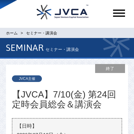
メ
ニ
ュ
ホーム
セミナー・講演会
ー
SEMINAR
セミナー・講演会
終了
JVCA主催
【JVCA】7/10(金) 第24回
定時会員総会＆講演会