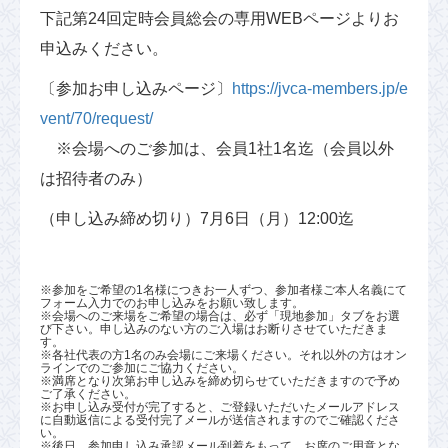
下記第24回定時会員総会の専用WEBページよりお
申込みください。
〔参加お申し込みページ〕
https://jvca-members.jp/e
vent/70/request/
※会場へのご参加は、会員1社1名迄（会員以外
は招待者のみ）
（申し込み締め切り）7月6日（月）12:00迄
※参加をご希望の1名様につきお一人ずつ、参加者様ご本人名義にて
フォーム入力でのお申し込みをお願い致します。
※会場へのご来場をご希望の場合は、必ず「現地参加」タブをお選
び下さい。申し込みのない方のご入場はお断りさせていただきま
す。
※各社代表の方1名のみ会場にご来場ください。それ以外の方はオン
ラインでのご参加にご協力ください。
※満席となり次第お申し込みを締め切らせていただきますので予め
ご了承ください。
※お申し込み受付が完了すると、ご登録いただいたメールアドレス
に自動返信による受付完了メールが送信されますのでご確認くださ
い。
※後日、参加申し込み承認メール到着をもって、お席のご用意とな