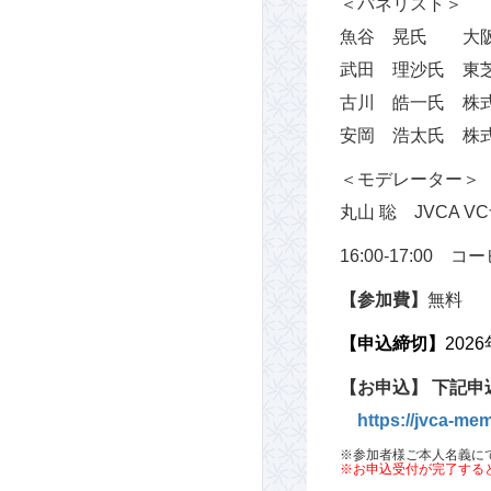
＜パネリスト＞
魚谷 晃氏 大阪
武田 理沙氏 東
古川 皓一氏 株
安岡 浩太氏 株式会社
＜モデレーター＞
丸山 聡 JVCA
16:00-17:00 
【参加費】
無料
【申込締切】
202
【お申込】
下記申
https://jvca-mem
※参加者様ご本人名義に
※お申込受付が完了する