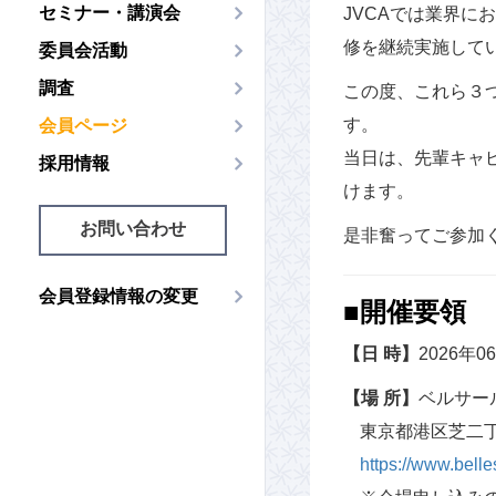
セミナー・講演会
JVCAでは業界
修を継続実施して
委員会活動
調査
この度、これら３つ
す。
会員ページ
当日は、先輩キャ
採用情報
けます。
お問い合わせ
是非奮ってご参加
会員登録情報の変更
■開催要領
【日 時】
2026年0
【場 所】
ベルサー
東京都港区芝二丁
https://www.belle