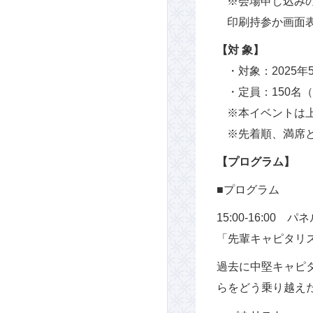
※会場申し込み
印刷持参か画面
【対 象】
・対象：2025年
・定員：150名
※本イベントは
※先着順、満席
【プログラム】
■プログラム
15:00-16:00
「先輩キャピタリ
過去に中堅キャピ
らをどう乗り越え