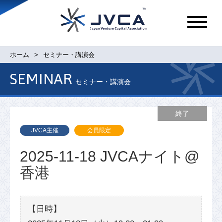
メ
ニ
ュ
ホーム
セミナー・講演会
ー
SEMINAR
セミナー・講演会
終了
JVCA主催
会員限定
2025-11-18 JVCAナイト@
香港