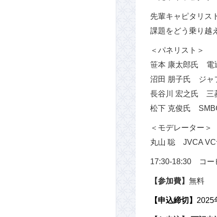
先輩キャピタリス
課題をどう乗り越
＜パネリスト＞
笹本 康太郎氏 
沼田 朋子氏 ジャ
長谷川 宏之氏 
松下 克俊氏 SM
＜モデレーター＞
丸山 聡 JVCA V
17:30-18:30 
【参加費】
無料
【申込締切】
202