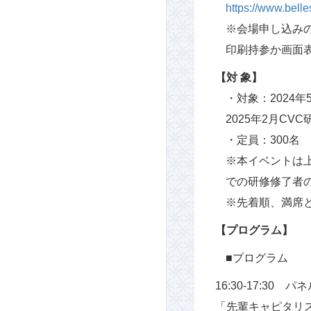
https://www.belle
※会場申し込み
印刷持参か画面
【対 象】
・対象：2024年
2025年2月C
・定員：300名
※本イベントは
での研修修了者
※先着順、満席
【プログラム】
■プログラム
16:30-17:30
「先輩キャピタリ