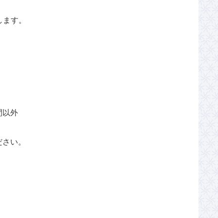
します。
間以外
ださい。