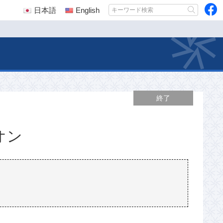
日本語
English
終了
オン