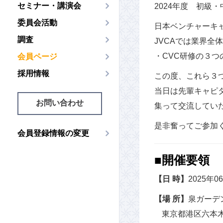
セミナー・講演会
2024年度 初級
委員会活動
日本ベンチャーキャ
調査
JVCAでは業界
・CVC研修の３
会員ページ
採用情報
この度、これら３つ
当日は先輩キャピ
お問い合わせ
集って交流してい
是非奮ってご参加
会員登録情報の変更
■開催要領
【日 時】
2025年0
【場 所】
泉ガーデ
東京都港区六本木