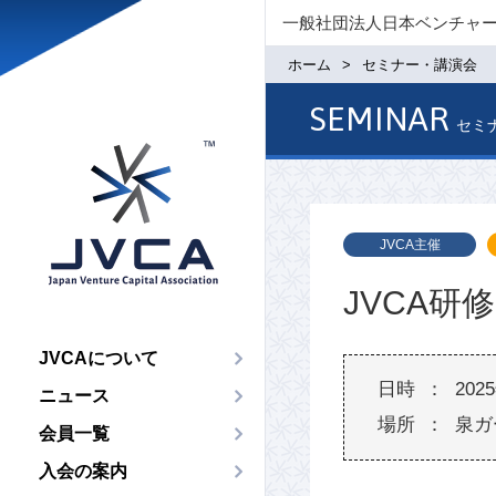
一般社団法人日本ベンチャ
ホーム
セミナー・講演会
SEMINAR
セミ
JVCA主催
JVCA研
JVCAについて
20
ニュース
泉ガ
会員一覧
入会の案内