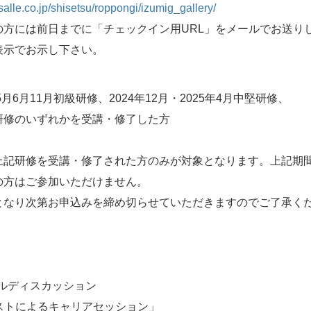
salle.co.jp/shisetsu/roppongi/izumig_gallery/
の方には前日までに「チェックイン用URL」をメールでお送り
表示でお示し下さい。
5月6月11月初級研修、2024年12月・2025年4月中堅研修、
VC研修のいずれかを受講・修了した方
上記研修を受講・修了された方のみが対象となります。上記期
の方はご参加いただけません。
となり次第お申込みを締め切らせていただきますのでご了承く
 パネルディスカッション
ストによるキャリアセッション」