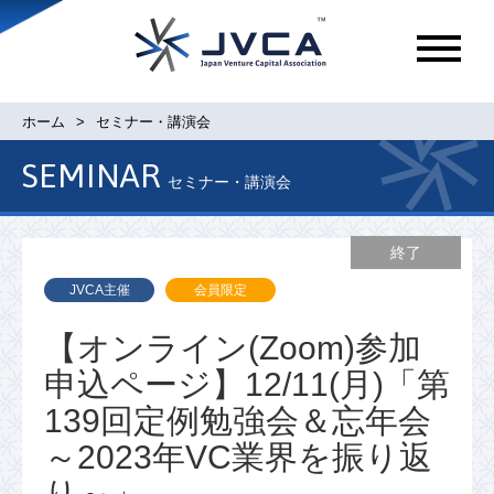
メ
ニ
ュ
ホーム
セミナー・講演会
ー
SEMINAR
セミナー・講演会
終了
JVCA主催
会員限定
【オンライン(Zoom)参加
申込ページ】12/11(月)「第
139回定例勉強会＆忘年会
～2023年VC業界を振り返
り～」