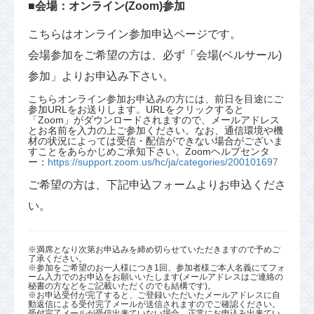
■会場：オンライン(Zoom)参加
こちらはオンライン参加申込ページです。
会場参加をご希望の方は、必ず「会場(ベルサール)
参加」よりお申込み下さい。
こちらオンライン参加お申込みの方には、前日を目途にご
参加URLをお送りします。URLをクリックすると
「Zoom」がダウンロードされますので、メールアドレス
とお名前を入力の上ご参加ください。なお、通信環境や機
材の状況によっては受信・配信ができない場合がございま
すことをあらかじめご承知下さい。Zoomヘルプセンタ
ー：
https://support.zoom.us/hc/ja/categories/200101697
ご希望の方は、下記申込フォームよりお申込くださ
い。
※満席となり次第お申込みを締め切らせていただきますので予めご
了承ください。
※参加をご希望のお一人様につき1回、参加者様ご本人名義にてフォ
ーム入力でのお申込をお願いいたします(メールアドレスはご連絡の
秘書の方などをご記載いただくのでも結構です)。
※お申込受付が完了すると、ご登録いただいたメールアドレスに自
動返信による受付完了メールが送信されますのでご確認ください。
受付完了メールが受信出来ていない場合、正常にお申込み出来てい