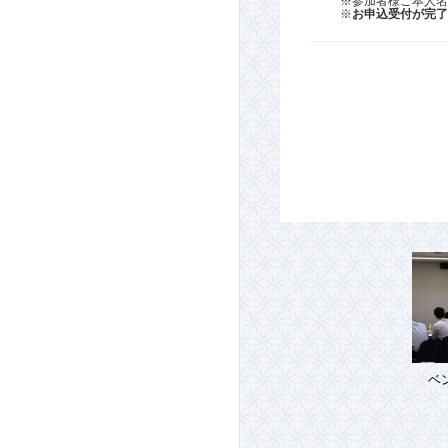
※参加者様ご本人名
※
お申込受付が完了
ベ