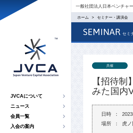
一般社団法人日本ベンチャ
ホーム
セミナー・講演会
SEMINAR
セミ
共催
【招待制】
みた国内
JVCAについて
ニュース
202
会員一覧
虎ノ
入会の案内