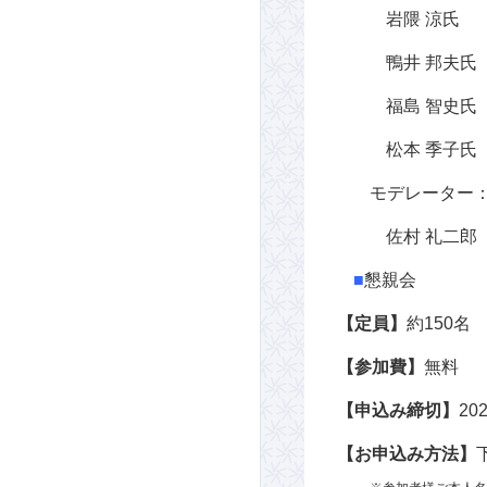
岩隈 涼氏 
鴨井 邦夫氏
福島 智史
松本 季子氏
モデレーター
佐村 礼二郎
■
懇親会
【定員】
約150名
【参加費】
無料
【申込み締切】
20
【お申込み方法】