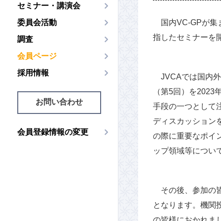
セミナー・講演会
委員会活動
国内VC-GPが集
指したセミナーを
調査
会員ページ
採用情報
JVCAでは国内
（第5回）を202
お問い合わせ
手段の一つとして注
ディスカッション
会員登録情報の変更
の際に重要なポイ
ップ領域等につい
その後、参加の皆
となります。機関
の皆様におかれま