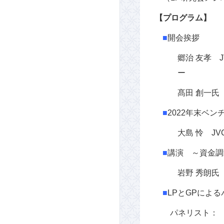
【プログラム】
■
開会挨拶
郷治 友孝 
ー
髙田 創一氏
■
2022年末ベン
大島 怜 J
■
講演 ～資金調
岩野 秀朗氏
■
LPとGPによ
パネリスト：