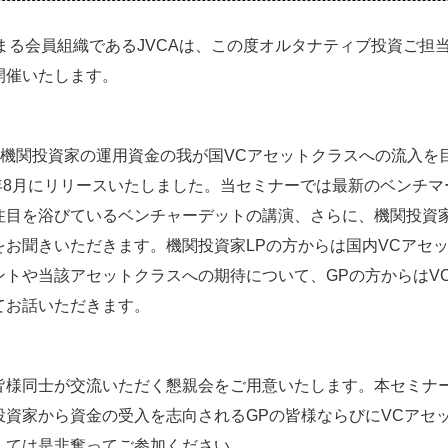
まる会員組織であるJVCAは、この度オルタナティブ投資ご担当
開催いたします。
外機関投資家の運用資金の我が国VCアセットクラスへの流入を
3年8月にリリースいたしました。当セミナーでは最新のベンチ
目を浴びているベンチャーデットの講演、さらに、機関投資家L
をお聞きいただきます。機関投資家LPの方からは国内VCアセ
ントや当該アセットクラスへの期待について、GPの方からはV
てお話いただきます。
様同士が交流いただく懇親会をご用意いたします。本セミナー
投資家から資金の受入を志向されるGPの皆様ならびにVCアセ
しては是非奮ってご参加ください。