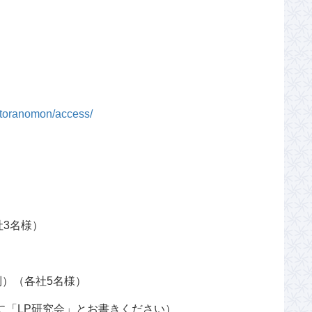
/toranomon/access/
社3名様）
制）（各社5名様）
に「LP研究会」とお書きください）