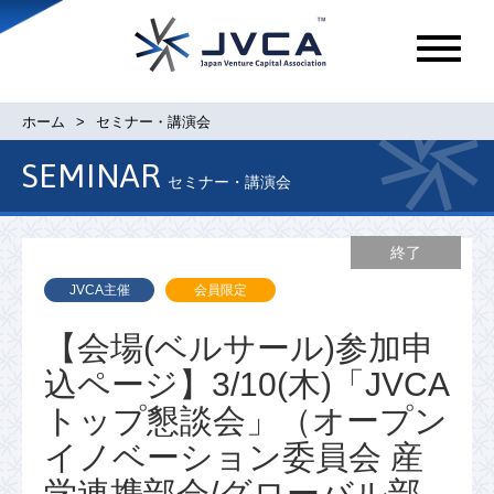
メ
ニ
ュ
ホーム
セミナー・講演会
ー
SEMINAR
セミナー・講演会
終了
JVCA主催
会員限定
【会場(ベルサール)参加申
込ページ】3/10(木)「JVCA
トップ懇談会」（オープン
イノベーション委員会 産
学連携部会/グローバル部