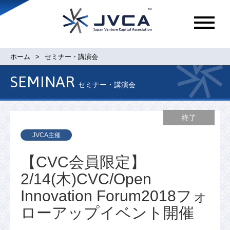
メ
ニ
ュ
ホーム
セミナー・講演会
ー
SEMINAR
セミナー・講演会
終了
JVCA主催
【CVC会員限定】
2/14(木)CVC/Open
Innovation Forum2018フォ
ローアップイベント開催